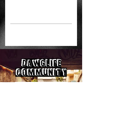
Versandinfo
Die Decks versenden wir mit DHL
Rückgaberichtlinie
+ Sendungsverfolgung.
Die Kosten hierfür betragen 5
Sollte etwas mit dem Brett nicht
Euro.
stimmen, schreibt uns gerne bis
Ab einem Wert von 100 Euro ist
spätestens 14 Tage nach Ankunft
der Versand kostenlos.
des Pakets eine Nachricht - am
dawglife
Wenn ihr das Deck abholen
Besten mit Fotos, die das Ganze
möchtet, schreibt uns gerne eine
community
beschreiben.
Nachricht!
Vernetzt euch mit uns und anderen
skateboardfahrerinnen &
skateboardfahrern.
Teilt fotos, videos und stories mit uns