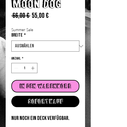
Moon Dog
Standardpreis
Sale-
 66,00 € 
55,00 €
Preis
Summer Sale
Breite
*
Anzahl
*
In den Warenkorb
Sofortkauf
Nur noch ein Deck verfügbar.