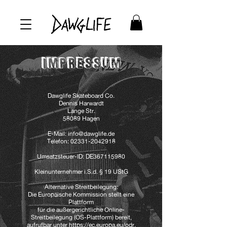
IMPRESSUM
Dawglife Skateboard Co.
Dennis Harwardt
Lange Str.
58089 Hagen
E-Mail:
info@dawglife.de
Telefon:
02331-2042918
Umsatzsteuer-ID: DE367115980
Kleinunternehmer i.S.d. § 19 UStG
Alternative Streitbeilegung:
Die Europäische Kommission stellt eine
Plattform
für die außergerichtliche Online-
Streitbeilegung (OS-Plattform) bereit,
aufrufbar unter
https://ec.europa.eu/odr
.