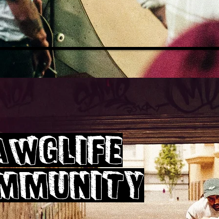
awglife
mmunity