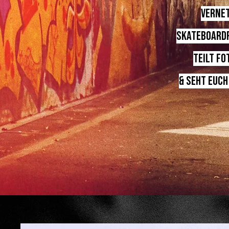
Vernet
skateboardf
Teilt fo
&
seht euch