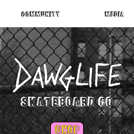
Community
Media
skateboard co
shop