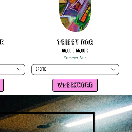
e
Trippy Dog
s
Standardpreis
Sale-Preis
66,00 €
55,00 €
Summer Sale
Breite
warenkorb