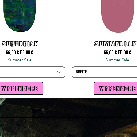
Suburbian
Summer Lak
Standardpreis
Sale-Preis
Standardpreis
Sale-Prei
66,00 €
55,00 €
66,00 €
55,00 €
Summer Sale
Summer Sale
Breite
warenkorb
warenkorb